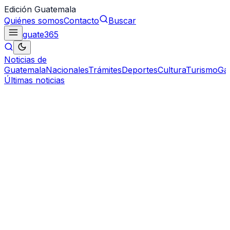
Edición Guatemala
Quiénes somos
Contacto
Buscar
guate
365
Noticias de
Guatemala
Nacionales
Trámites
Deportes
Cultura
Turismo
Ga
Últimas noticias