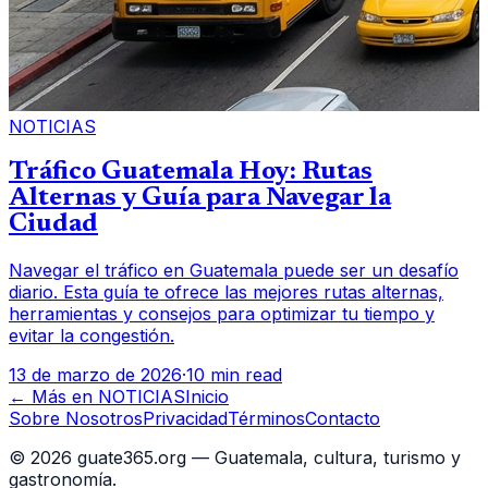
NOTICIAS
Tráfico Guatemala Hoy: Rutas
Alternas y Guía para Navegar la
Ciudad
Navegar el tráfico en Guatemala puede ser un desafío
diario. Esta guía te ofrece las mejores rutas alternas,
herramientas y consejos para optimizar tu tiempo y
evitar la congestión.
13 de marzo de 2026
·
10 min read
← Más en
NOTICIAS
Inicio
Sobre Nosotros
Privacidad
Términos
Contacto
©
2026
guate365.org — Guatemala, cultura, turismo y
gastronomía.