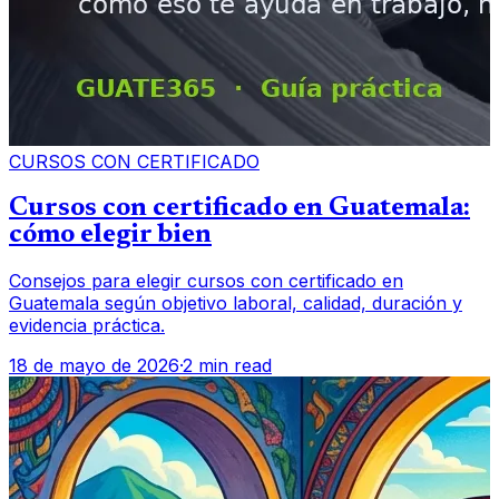
CURSOS CON CERTIFICADO
Cursos con certificado en Guatemala:
cómo elegir bien
Consejos para elegir cursos con certificado en
Guatemala según objetivo laboral, calidad, duración y
evidencia práctica.
18 de mayo de 2026
·
2 min read