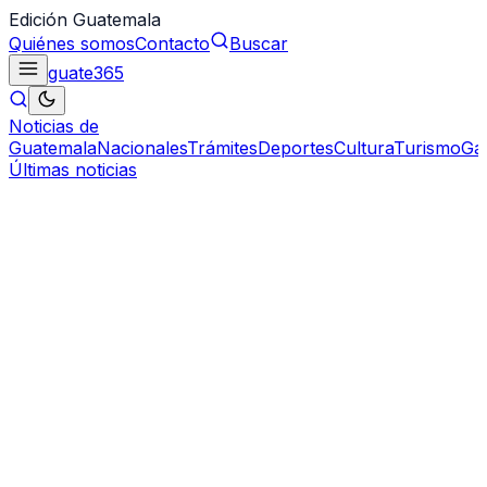
Edición Guatemala
Quiénes somos
Contacto
Buscar
guate
365
Noticias de
Guatemala
Nacionales
Trámites
Deportes
Cultura
Turismo
Ga
Últimas noticias