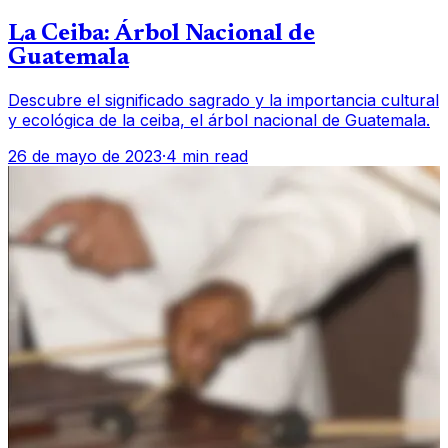
La Ceiba: Árbol Nacional de
Guatemala
Descubre el significado sagrado y la importancia cultural
y ecológica de la ceiba, el árbol nacional de Guatemala.
26 de mayo de 2023
·
4 min read