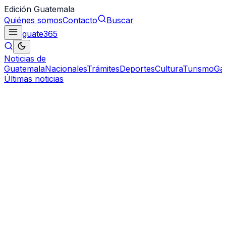
Edición Guatemala
Quiénes somos
Contacto
Buscar
guate
365
Noticias de
Guatemala
Nacionales
Trámites
Deportes
Cultura
Turismo
Ga
Últimas noticias